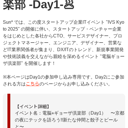
楽部 -Day1-🥟
Sun* では、
この度スタートアップ企業ITイベント "IVS Kyo
to 2025" の開催に伴い、スタートアップ・ベンチャー企業
をはじめとした
各社からCTO、
サービスデザイナー、
プロ
ジェクトマネージャー、エンジニア、デザイナー、営業
な
どIT業界関係者が集まり、
DX/ITのトレンド、
新規事業開発
や
技術談義を交えながら親睦を深めるイベント "
電脳ギョー
ザ倶楽部
" を開催します！
※本ページはDay1の参加申し込み専用です。Day2にご参加
こちら
される方は
のページからお申し込みください。
【イベント詳細】
イベント名：
電脳⭐︎ギョーザ倶楽部（Day1） 〜京都
の夜にテックを語ろう!!新たな仲間と餃子とビール
と〜