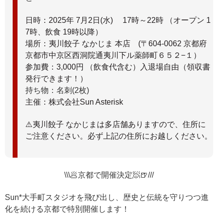
日時：2025年 7月2日(水) 17時～22時 （オープン 1
7時、飲食 19時以降）
場所：夷川餃子 なかじま 本店 (〒604-0062 京都府
京都市中京区西洞院通夷川下ル薬師町６５２−１）
参加費：3,000円 （飲食代含む）入退場自由（領収書
発行できます！）
持ち物：名刺(2枚)
主催：株式会社Sun Asterisk
⚠️夷川餃子 なかじまは多店舗ありますので、住所に
ご注意ください。必ず上記の住所にお越しください。
\\\🥟京都で開催決定🧖🍺///
Sun*大手町スタジオを飛び出し、歴史と伝統を守りつつ進
化を続ける京都で特別開催します！