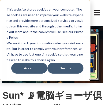
This website stores cookies on your computer. The
メイン
se cookies are used to improve your website experie
nce and provide more personalized services to you, b
oth on this website and through other media. To fin
d out more about the cookies we use, see our Privac
y Policy.
We won't track your information when you visit our s
ite. But in order to comply with your preferences, w
e'll have to use just one tiny cookie so that you're no
t asked to make this choice again.
Accept
Decline
Sun* 📡電脳ギョーザ倶