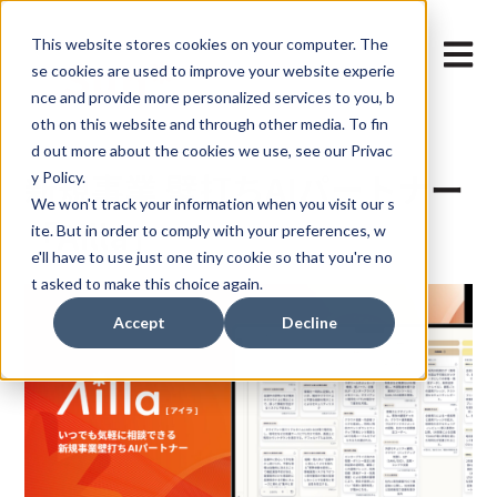
This website stores cookies on your computer. The
メイン
se cookies are used to improve your website experie
nce and provide more personalized services to you, b
oth on this website and through other media. To fin
d out more about the cookies we use, see our Privac
新規事業 壁打ちAIパートナー
y Policy.
We won't track your information when you visit our s
「Ailla」
ite. But in order to comply with your preferences, w
e'll have to use just one tiny cookie so that you're no
t asked to make this choice again.
Accept
Decline