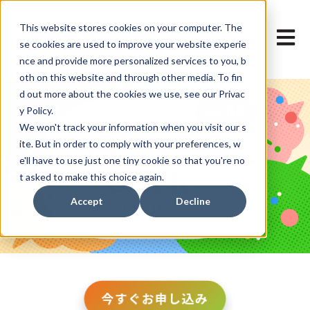
This website stores cookies on your computer. The
メイン
se cookies are used to improve your website experie
nce and provide more personalized services to you, b
oth on this website and through other media. To fin
d out more about the cookies we use, see our Privac
y Policy.
We won't track your information when you visit our s
ite. But in order to comply with your preferences, w
e'll have to use just one tiny cookie so that you're no
t asked to make this choice again.
Accept
Decline
今すぐお申し込み