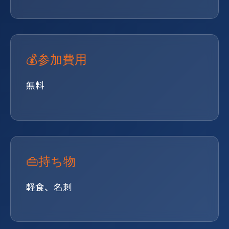
💰参加費用
無料
👜持ち物
軽食、名刺