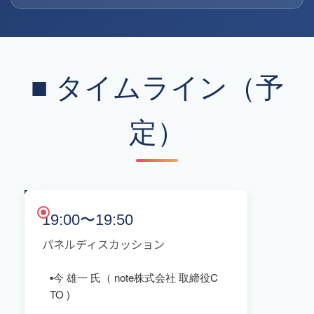
■ タイムライン（予
定）
19:00〜19:50
パネルディスカッション
▪️今 雄一 氏（ note株式会社 取締役C
TO )