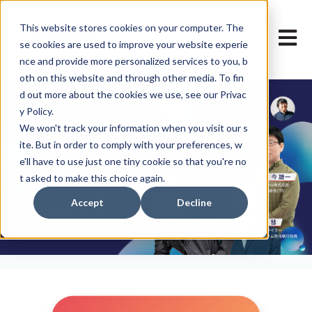
This website stores cookies on your computer. The
メイン
se cookies are used to improve your website experie
nce and provide more personalized services to you, b
oth on this website and through other media. To fin
d out more about the cookies we use, see our Privac
y Policy.
We won't track your information when you visit our s
ite. But in order to comply with your preferences, w
e'll have to use just one tiny cookie so that you're no
t asked to make this choice again.
Accept
Decline